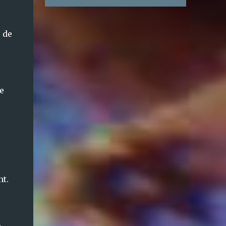
les Comtés de Kilkenny, Laois et Tipperary.
de la sèche, il ne dénigre pas la nymphe qu'il
Cette région bocagère propice a l’élevage
connait bien pour avoir été l'ami et l...
bovin et la culture céréalières est traversée
 de
par 3 rivieres, la Barrow, la Suir et la Nore.
Les irlandais les nomment, vous l'aurez
deviné : The 3 Sisters. La Suir et la Nore se
joignent a la riviere Barrow qui traverse la
ville de New Ross avant de rencontrer
e
l'océan. La Nore est la plus petite des 3, son
cours chemine sur 140 km. Elle rencontre
Kilkenny, fondée au VI siècle, haut lieu
d'histoire avec son château et la brasserie
Smithwicks . https://visitkilkenny.ie/ Plus en
aval, c'est le village de Thomastown qui nous
intéresse pour la pêche a la mouche. La
t.
riviere par son profil, n'est pas sans rappeler
certains cours d'eaux Franc-Comtois ( du
temps de leu...