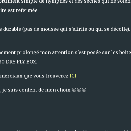
sortiment simple de nymphes et des sèches qui ne soien
ite est refermée.
durable (pas de mousse qui s’effrite ou qui se décolle).
inement prolongé mon attention s'est posée sur les boite
180 DRY FLY BOX.
ommerciaux que vous trouverez
ICI
, je suis content de mon choix.😀😀😀