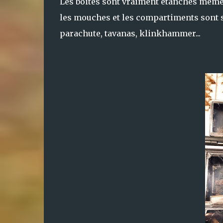
Les boites sont vraiment étanches même 
les mouches et les compartiments sont s
parachute, tavanas, klinkhammer...