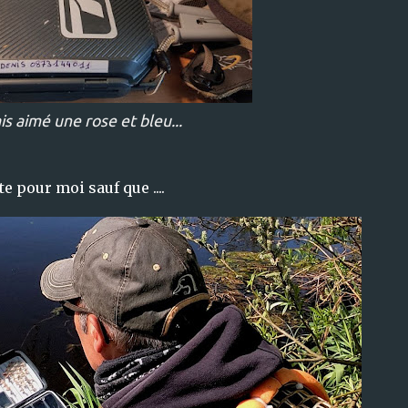
is aimé une rose et bleu...
e pour moi sauf que ....