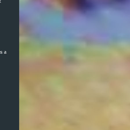
t
s a