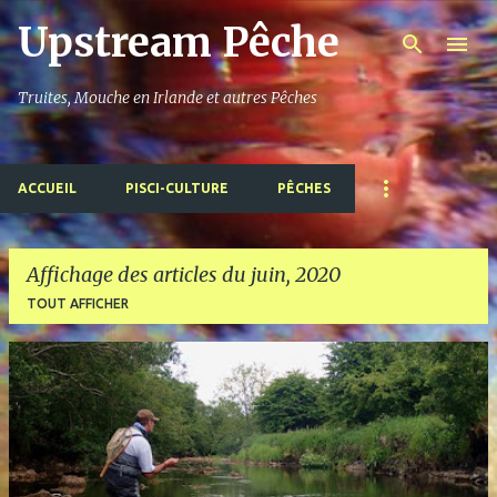
Upstream Pêche
Accéder au contenu principal
Truites, Mouche en Irlande et autres Pêches
ACCUEIL
PISCI-CULTURE
PÊCHES
Affichage des articles du juin, 2020
TOUT AFFICHER
A
r
t
i