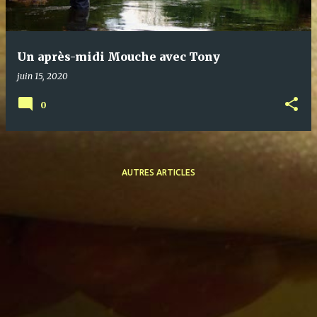
c
l
e
Un après-midi Mouche avec Tony
s
juin 15, 2020
0
AUTRES ARTICLES